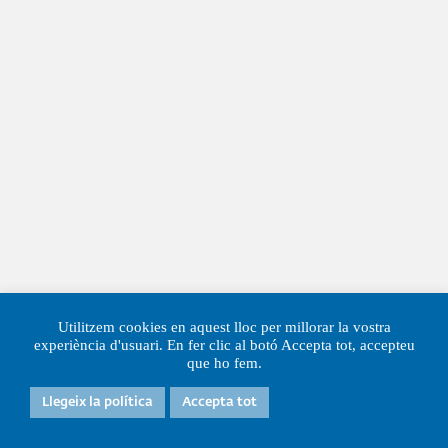
SUBCONTRACTING
ADMINISTRATIVE &
OFFICE
Utilitzem cookies en aquest lloc per millorar la vostra
experiència d'usuari. En fer clic al botó Accepta tot, accepteu
que ho fem.
Llegeix la política
Accepta tot
TRAVEL &
SUBSISTENCE