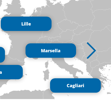
Lille
Marsella
a
Cagliari