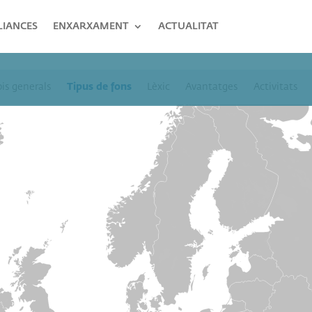
LIANCES
ENXARXAMENT
ACTUALITAT
pis generals
Tipus de fons
Lèxic
Avantatges
Activitats