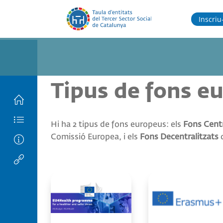
Inscriu-
Tipus de fons e
HOME
Hi ha 2 tipus de fons europeus: els
Fons Centr
Comissió Europea, i els
Fons Decentralitzats
d
Índex
Com
funciona
Llista
d’enllaços
aquest
espai?
de la