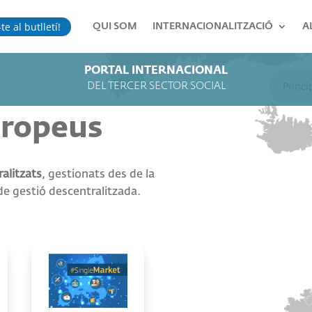
te al butlletí!
QUI SOM
INTERNACIONALITZACIÓ
A
PORTAL INTERNACIONAL
DEL TERCER SECTOR SOCIAL
Princi
uropeus
alitzats
, gestionats des de la
e gestió descentralitzada.