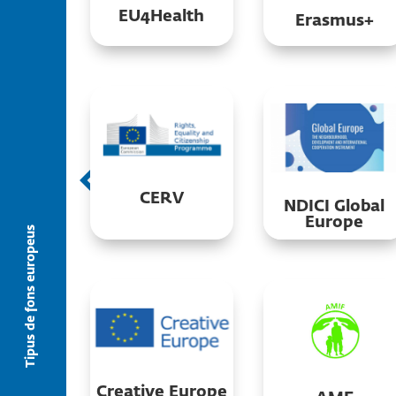
EU4Health
Erasmus+
página
CERV
NDICI Global
Europe
Tipus de fons europeus
Creative Europe