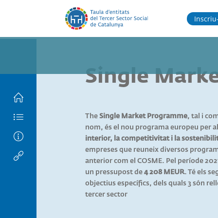
Inscriu-
Single Mark
The
Single Market Programme
, tal i co
HOME
nom, és el nou programa europeu per a
Índex
interior, la competitivitat i la sostenibili
empreses que reuneix diversos programe
Com
anterior com el COSME. Pel període 2021
un pressupost de
4 208 MEUR
. Té els s
funciona
Llista
objectius específics, dels quals 3 són rel
d’enllaços
aquest
tercer sector
espai?
de la