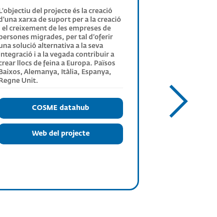
L’objectiu del projecte és la creació
d’una xarxa de suport per a la creació
i el creixement de les empreses de
persones migrades, per tal d’oferir
una solució alternativa a la seva
integració i a la vegada contribuir a
crear llocs de feina a Europa. Països
Baixos, Alemanya, Itàlia, Espanya,
Regne Unit.
COSME datahub
Web del projecte