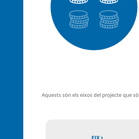
Aquests són els eixos del projecte que són
EIX 1