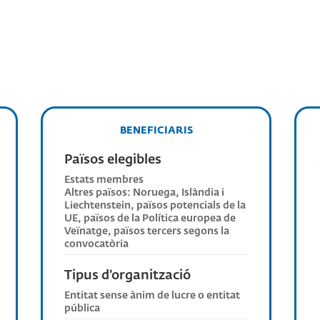
BENEFICIARIS
Països elegibles
Estats membres
Altres països: Noruega, Islàndia i
Liechtenstein, països potencials de la
UE, països de la Política europea de
Veïnatge, països tercers segons la
convocatòria
Tipus d’organització
Entitat sense ànim de lucre o entitat
pública