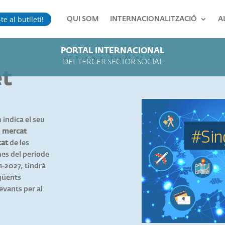
te al butlletí!
QUI SOM
INTERNACIONALITZACIÓ
A
PORTAL INTERNACIONAL
DEL TERCER SECTOR SOCIAL
et
m indica el seu
l
mercat
tat
de les
s del període
-2027, tindrà
egüents
levants per al