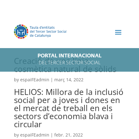
PORTAL INTERNACIONAL
Creació de una línia
DEL TERCER SECTOR SOCIAL
cosmètica natural de sòlids
by
espaiFEadmin
|
març 14, 2022
HELIOS: Millora de la inclusió
social per a joves i dones en
el mercat de treball en els
sectors d’economia blava i
circular
by
espaiFEadmin
|
febr. 21, 2022